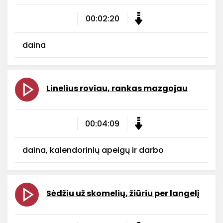
00:02:20
daina
Linelius roviau, rankas mazgojau
00:04:09
daina, kalendorinių apeigų ir darbo
Sėdžiu už skomelių, žiūriu per langelį