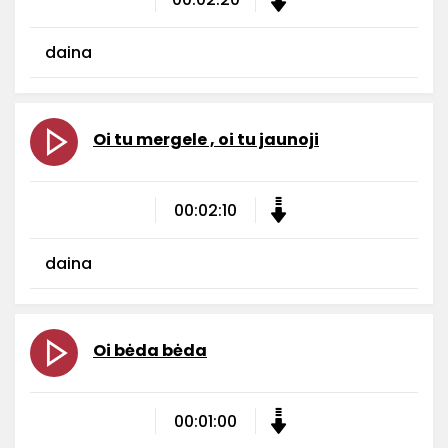
daina
Oi tu mergele , oi tu jaunoji
00:02:10
daina
Oi bėda bėda
00:01:00