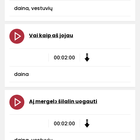
daina, vestuvių
Vai kaip aš jojau
00:02:00
daina
Aj mergelэ šilalin uogauti
00:02:00