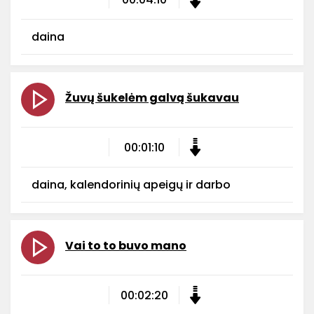
daina
Žuvų šukelėm galvą šukavau
00:01:10
daina, kalendorinių apeigų ir darbo
Vai to to buvo mano
00:02:20