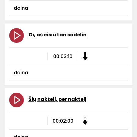
daina
Oi, aš eisiu tan sodelin
00:03:10
daina
Šių naktelį, per naktelį
00:02:00