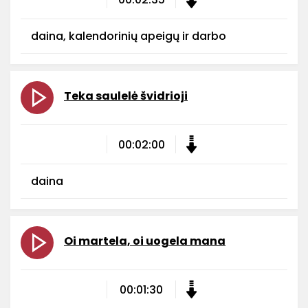
daina, kalendorinių apeigų ir darbo
Teka saulelė švidrioji
00:02:00
daina
Oi martela, oi uogela mana
00:01:30