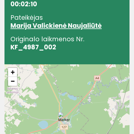
00:02:10
Pateikėjas
Marija Valickienė Naujaliūtė
Originalo laikmenos Nr.
KF_4987_002
+
−