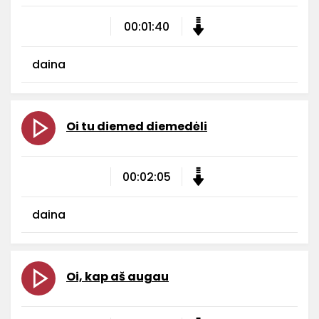
00:01:40
daina
Oi tu diemed diemedėli
00:02:05
daina
Oi, kap aš augau