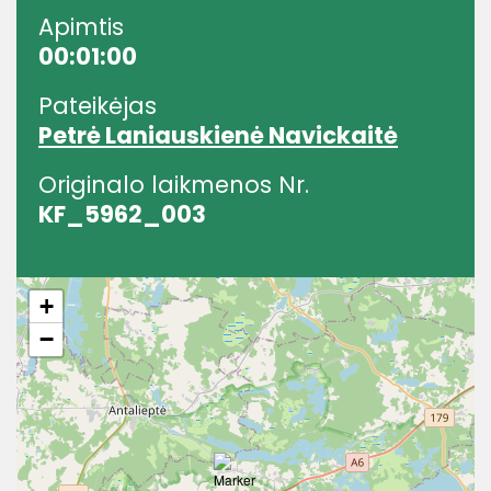
Apimtis
00:01:00
Pateikėjas
Petrė Laniauskienė Navickaitė
Originalo laikmenos Nr.
KF_5962_003
+
−