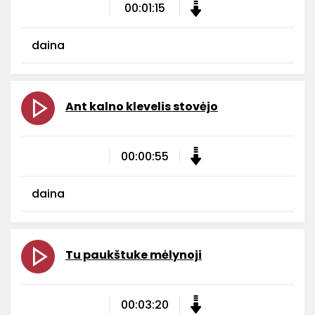
00:01:15
daina
Ant kalno klevelis stovėjo
00:00:55
daina
Tu paukštuke mėlynoji
00:03:20