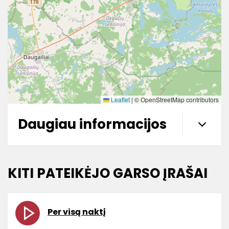
Leaflet
|
© OpenStreetMap contributors
Daugiau informacijos
KITI PATEIKĖJO GARSO ĮRAŠAI
Per visą naktį