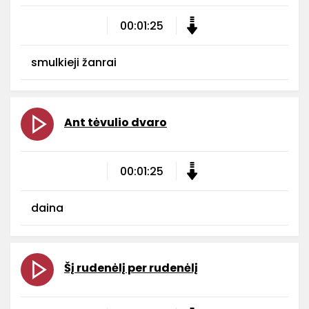
00:01:25
smulkieji žanrai
Ant tėvulio dvaro
00:01:25
daina
Šį rudenėlį per rudenėlį