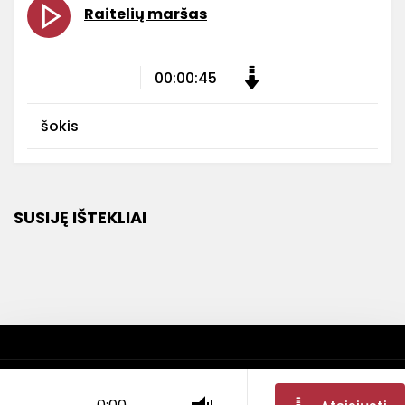
Raitelių maršas
00:00:45
šokis
SUSIJĘ IŠTEKLIAI
LMTA Mokslo centro muzikinio folkloro archyvas