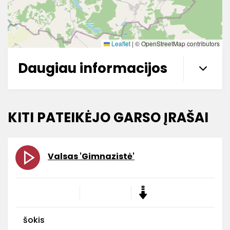
Leaflet
|
© OpenStreetMap contributors
Daugiau informacijos
KITI PATEIKĖJO GARSO ĮRAŠAI
Valsas 'Gimnazistė'
šokis