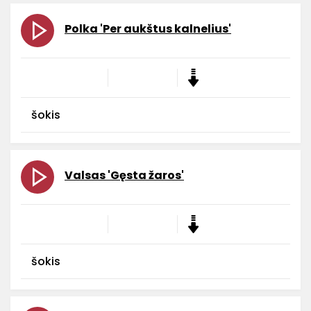
Polka 'Per aukštus kalnelius'
šokis
Valsas 'Gęsta žaros'
šokis