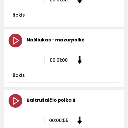
šokis
Našliukas - mazurpolkė
00:01:00
šokis
Baltrušaičio polka II
00:00:55