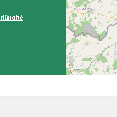
riūnaitė