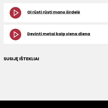
Oi rūsti rūsti mano širdelė
Devinti metai kaip viena diena
SUSIJĘ IŠTEKLIAI