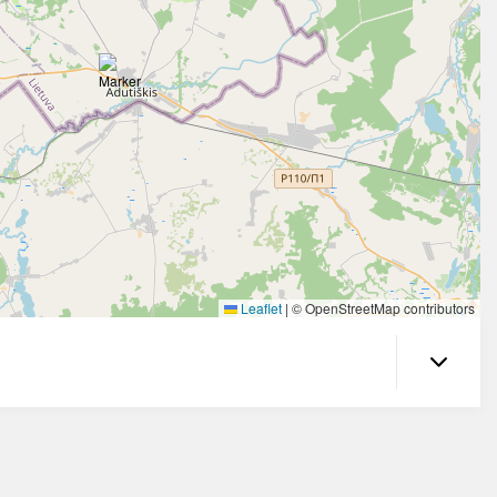
Leaflet
|
© OpenStreetMap contributors