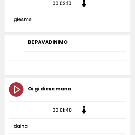
00:02:10
giesmė
BE PAVADINIMO
Oi gi dieve mana
00:01:40
daina