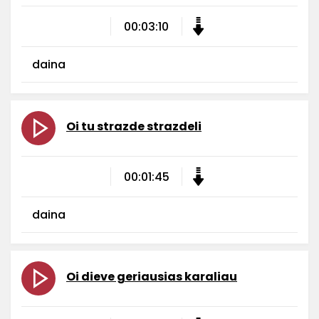
00:03:10
daina
Oi tu strazde strazdeli
00:01:45
daina
Oi dieve geriausias karaliau