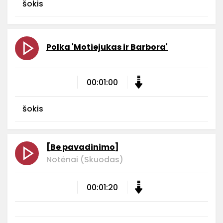
šokis
Polka 'Motiejukas ir Barbora'
00:01:00
šokis
[Be pavadinimo]
Notėnai (Skuodas)
00:01:20