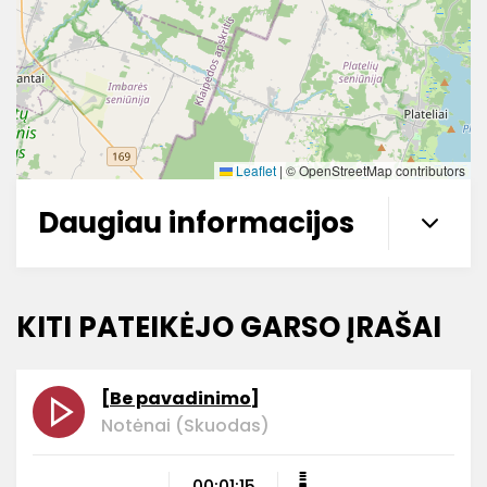
Leaflet
|
© OpenStreetMap contributors
Daugiau informacijos
KITI PATEIKĖJO GARSO ĮRAŠAI
[Be pavadinimo]
Notėnai (Skuodas)
00:01:15