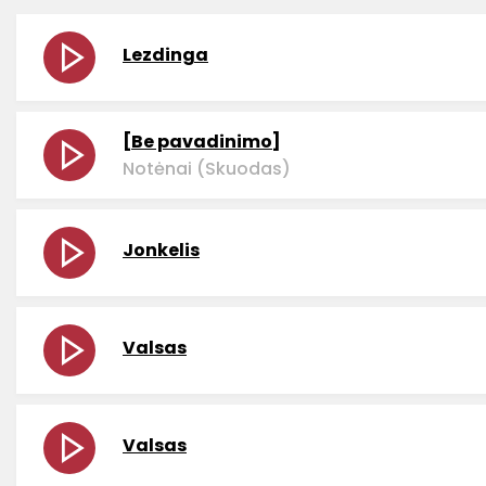
Lezdinga
[Be pavadinimo]
Notėnai (Skuodas)
Jonkelis
Valsas
Valsas