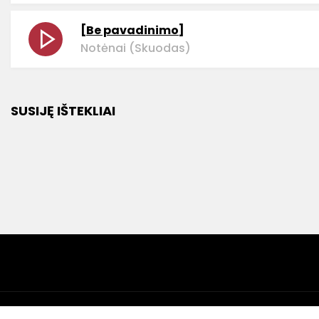
[Be pavadinimo]
Notėnai (Skuodas)
SUSIJĘ IŠTEKLIAI