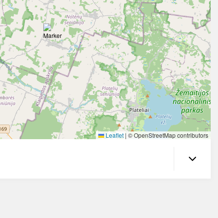
Leaflet
|
© OpenStreetMap contributors