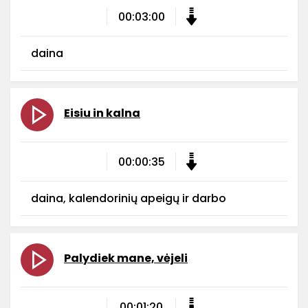
00:03:00
daina
Eisiu in kalna
00:00:35
daina, kalendorinių apeigų ir darbo
Palydiek mane, vėjeli
00:01:20