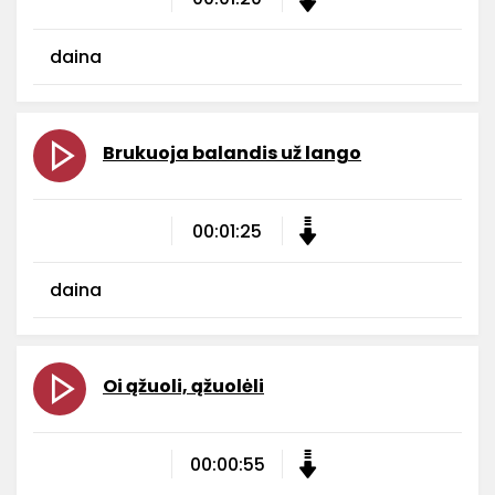
daina
Brukuoja balandis už lango
00:01:25
daina
Oi ąžuoli, ąžuolėli
00:00:55