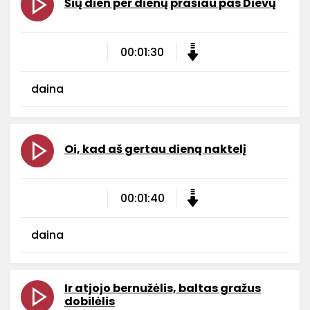
Šių dien per dienų prašiau pas Dievų
00:01:30
daina
Oi, kad aš gertau dieną naktelį
00:01:40
daina
Ir atjojo bernužėlis, baltas gražus
dobilėlis