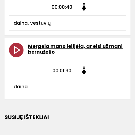
00:00:40
daina, vestuvių
Mergela mano lelijėla, ar eisi už mani
bernužėlio
00:01:30
daina
SUSIJĘ IŠTEKLIAI