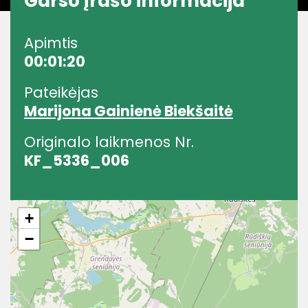
Garso įrašo informacija
Apimtis
00:01:20
Pateikėjas
Marijona Gainienė Biekšaitė
Originalo laikmenos Nr.
KF_5336_006
+
−