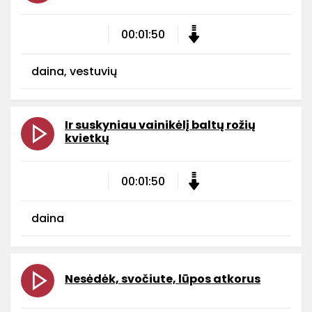
00:01:50
daina, vestuvių
Ir suskyniau vainikėlį baltų rožių
kvietkų
00:01:50
daina
Nesėdėk, svočiute, lūpos atkorus