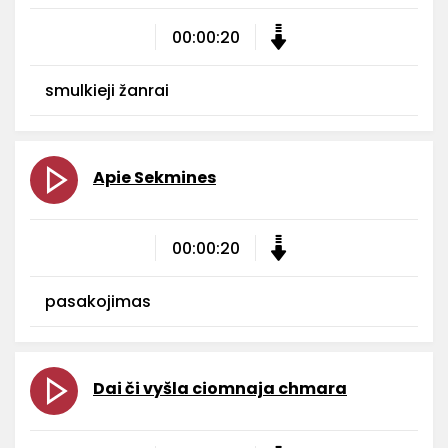
00:00:20
smulkieji žanrai
Apie Sekmines
00:00:20
pasakojimas
Dai či vyšla ciomnaja chmara