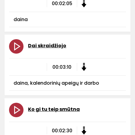
00:02:05
daina
Dai skraidžiojo
00:03:10
daina, kalendorinių apeigų ir darbo
Ko gi tu teip smūtna
00:02:30