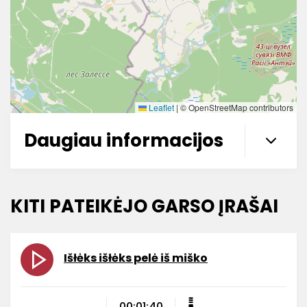
Leaflet
|
© OpenStreetMap contributors
Daugiau informacijos
KITI PATEIKĖJO GARSO ĮRAŠAI
Išłėks išłėks pelė iš miško
00:01:40