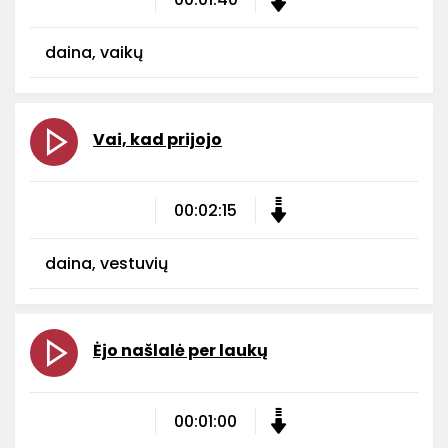
daina, vaikų
Vai, kad prijojo
00:02:15
daina, vestuvių
Ėjo našlalė per laukų
00:01:00