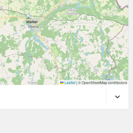
Leaflet
|
© OpenStreetMap contributors