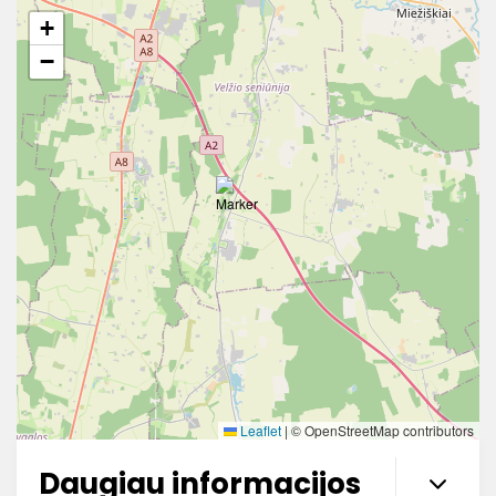
+
−
Leaflet
|
© OpenStreetMap contributors
Daugiau informacijos