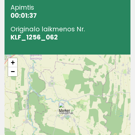
Apimtis
00:01:37
Originalo laikmenos Nr.
KLF_1256_062
+
−