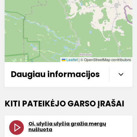
Leaflet
|
© OpenStreetMap contributors
Daugiau informacijos
KITI PATEIKĖJO GARSO ĮRAŠAI
Oi, ulyčia ulyčia gražia mergų
nušluota