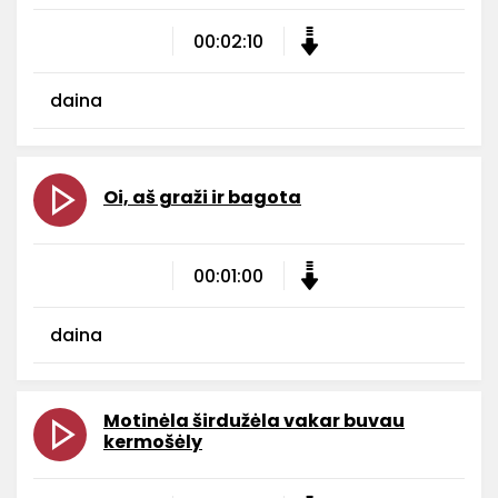
00:02:10
daina
Oi, aš graži ir bagota
00:01:00
daina
Motinėla širdužėla vakar buvau
kermošėly