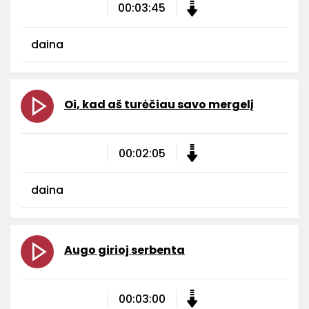
00:03:45
daina
Oi, kad aš turėčiau savo mergelį
00:02:05
daina
Augo girioj serbenta
00:03:00