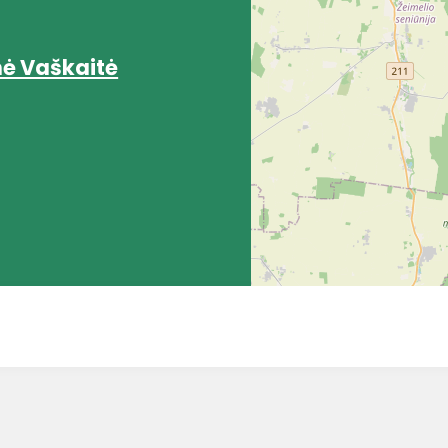
ė Vaškaitė