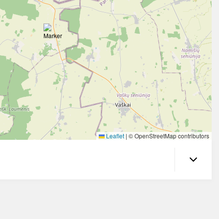
Leaflet
|
© OpenStreetMap contributors