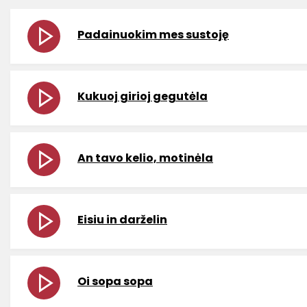
Padainuokim mes sustoję
Kukuoj girioj gegutėla
An tavo kelio, motinėla
Eisiu in darželin
Oi sopa sopa