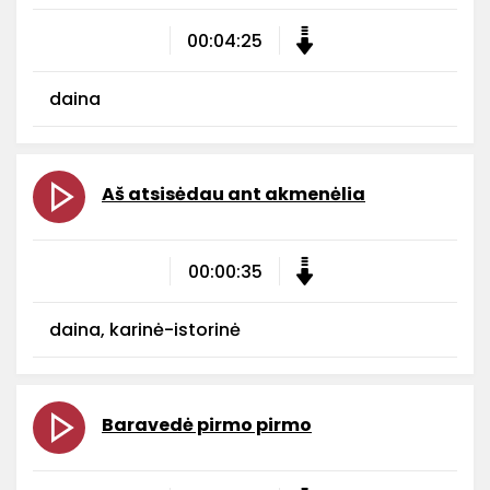
00:04:25
daina
Aš atsisėdau ant akmenėlia
00:00:35
daina, karinė-istorinė
Baravedė pirmo pirmo