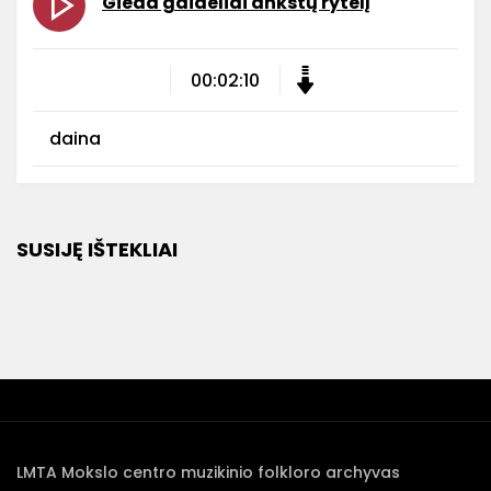
Gieda gaideliai ankstų rytelį
00:02:10
daina
SUSIJĘ IŠTEKLIAI
LMTA Mokslo centro muzikinio folkloro archyvas