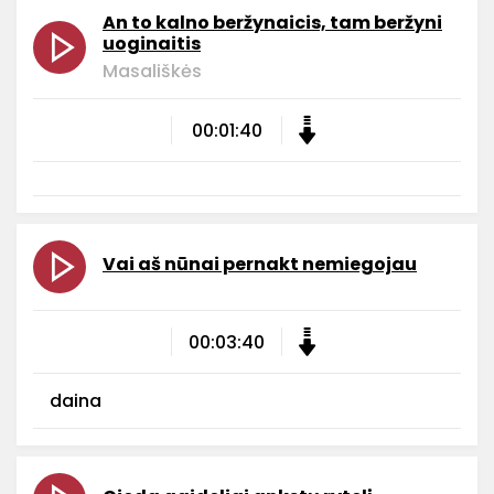
An to kalno beržynaicis, tam beržyni
uoginaitis
Masališkės
00:01:40
Vai aš nūnai pernakt nemiegojau
00:03:40
daina