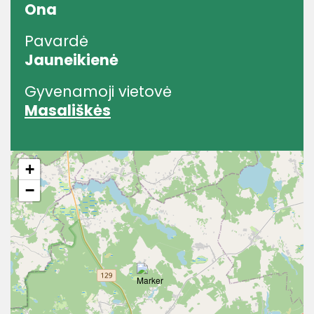
Ona
Pavardė
Jauneikienė
Gyvenamoji vietovė
Masališkės
+
−