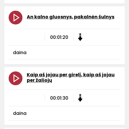
An kalno gluosnys, pakalnėn šulnys
00:01:20
daina
Kaip aš jojau per girelį, kaip aš jojau
per žaliojų
00:01:30
daina