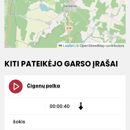
Leaflet
|
© OpenStreetMap contributors
KITI PATEIKĖJO GARSO ĮRAŠAI
Čigonų polka
00:00:40
šokis