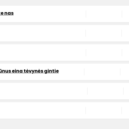
ze nas
ūnus eina tėvynės gintie