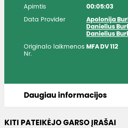
Apimtis
00:05:03
Data Provider
Apolonija Bu
Danielius Bu
Danielius Bu
Originalo laikmenos
MFA DV 112
Nr.
Daugiau informacijos
KITI PATEIKĖJO GARSO ĮRAŠAI