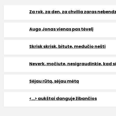
Za rok, za den, za chvilia zaras nebend
Augo Jonas vienas pas tėvelį
Skrisk skrisk, bitute, medučio nešti
Neverk, močiute, nesigraudinkie, kad s
Sėjau rūtą, sėjau mėtą
<...> aukštai danguje žibančios