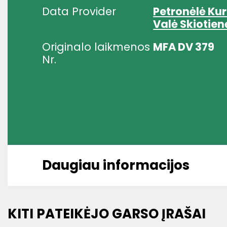
Data Provider
Petronėlė Ku
Valė Skiotien
Originalo laikmenos
MFA DV 379
Nr.
Daugiau informacijos
KITI PATEIKĖJO GARSO ĮRAŠAI