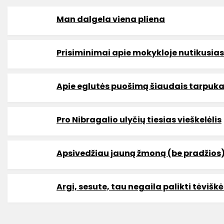
Man dalgela viena pliena
Prisiminimai apie mokykloje nutikusias
Apie eglutės puošimą šiaudais tarpukar
Pro Nibragalio ulyčių tiesias vieškelėlis
Apsivedžiau jauną žmoną (be pradžios
Argi, sesute, tau negaila palikti tėvišk