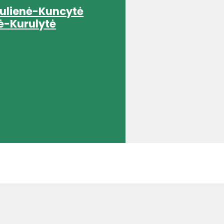
rulienė-Kuncytė
ė-Kurulytė