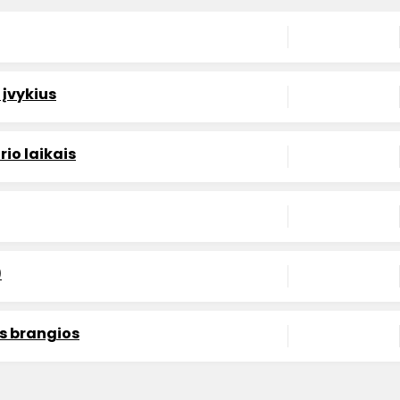
 įvykius
io laikais
)
ės brangios