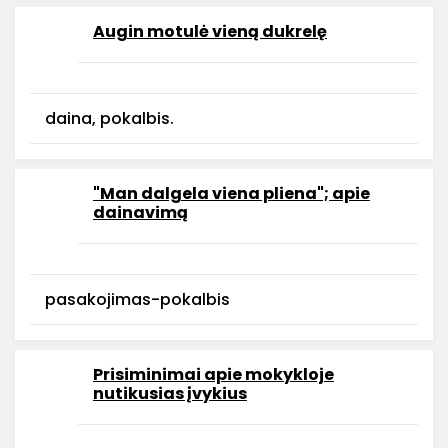
Augin motulė vieną dukrelę
daina, pokalbis.
"Man dalgela viena pliena"; apie
dainavimą
pasakojimas-pokalbis
Prisiminimai apie mokykloje
nutikusias įvykius