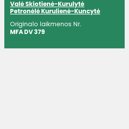
Valė Skiotienė-Kurulytė
Petronėlė Kurulienė-Kuncytė
Originalo laikmenos Nr.
MFA DV 379