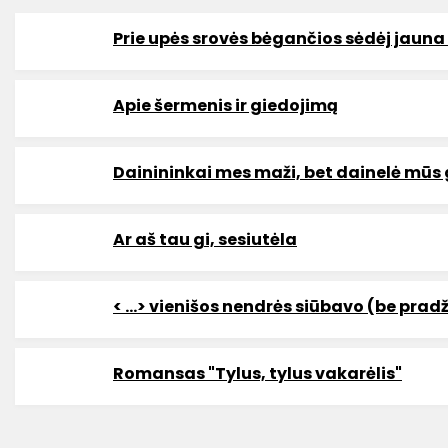
Prie upės srovės bėgančios sėdėj jaun
Apie šermenis ir giedojimą
Dainininkai mes maži, bet dainelė mūs 
Ar aš tau gi, sesiutėla
< …> vienišos nendrės siūbavo (be pradž
Romansas "Tylus, tylus vakarėlis"