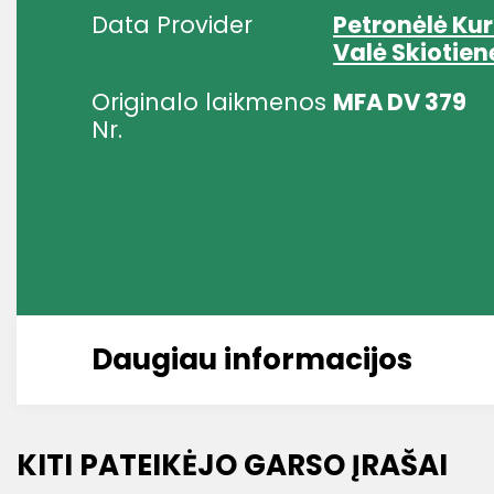
Data Provider
Petronėlė Ku
Valė Skiotien
Originalo laikmenos
MFA DV 379
Nr.
Daugiau informacijos
KITI PATEIKĖJO GARSO ĮRAŠAI