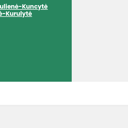
rulienė-Kuncytė
ė-Kurulytė