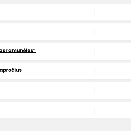
das ramunėlės“
papročius