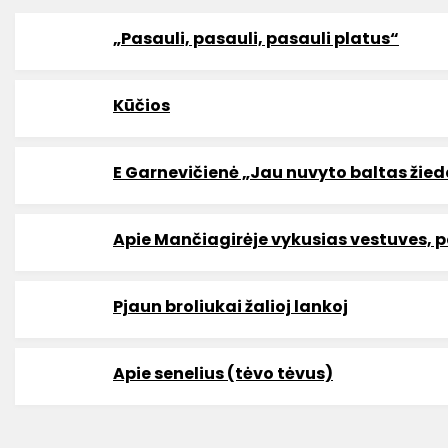
„Pasauli, pasauli, pasauli platus“
Kūčios
E Garnevičienė „Jau nuvyto baltas žie
Apie Mančiagirėje vykusias vestuves, 
Pjaun broliukai žalioj lankoj
Apie senelius (tėvo tėvus)