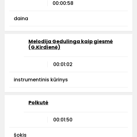
00:00:58
daina
Melodija Gedulinga kaip giesmė
(G.Kirdienė)
00:01:02
instrumentinis kūrinys
Polkutė
00:01:50
šokis