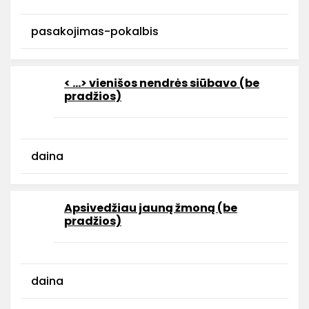
pasakojimas-pokalbis
< …> vienišos nendrės siūbavo (be
pradžios)
daina
Apsivedžiau jauną žmoną (be
pradžios)
daina