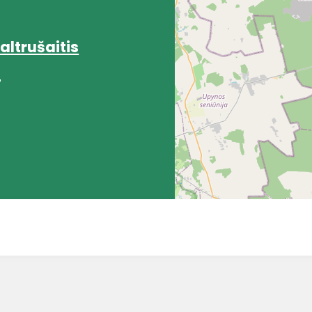
altrušaitis
4