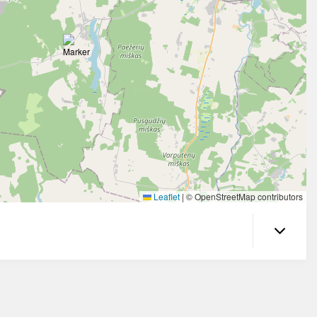
Leaflet
|
© OpenStreetMap contributors