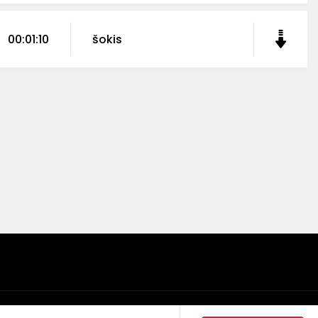
00:01:10
šokis