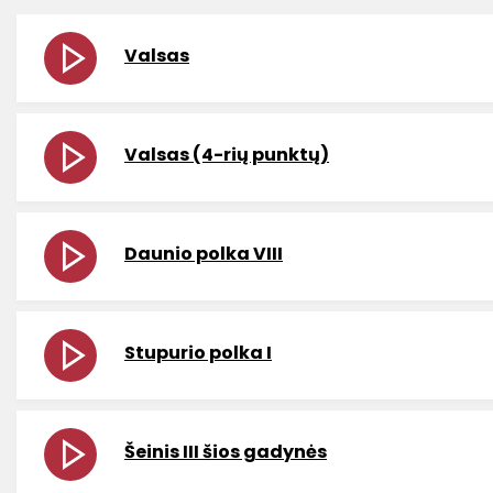
Valsas
Valsas (4-rių punktų)
Daunio polka VIII
Stupurio polka I
Šeinis III šios gadynės