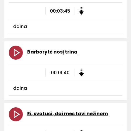
00:03:45
daina
Barborytė nosį trina
00:01:40
daina
Ei, svotuci, dai mes tavi nežinom