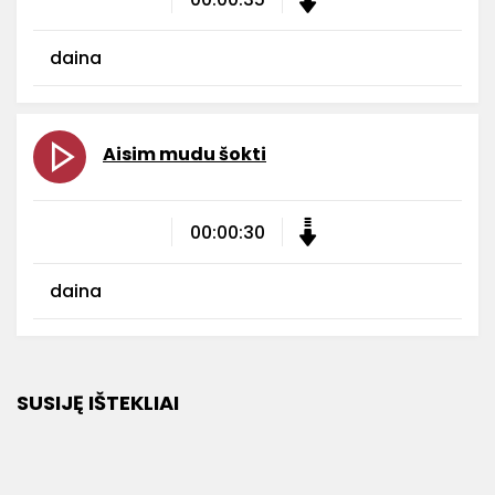
daina
Aisim mudu šokti
00:00:30
daina
SUSIJĘ IŠTEKLIAI