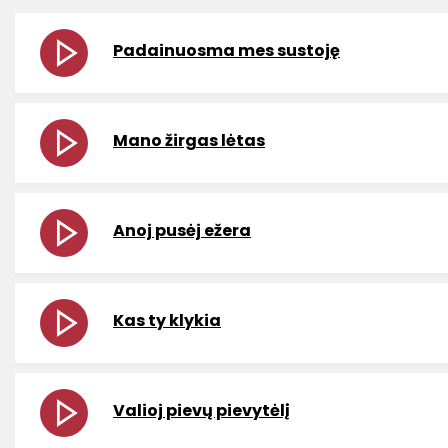
Padainuosma mes sustoję
Mano žirgas lėtas
Anoj pusėj ežera
Kas ty klykia
Valioj pievų pievytėlį