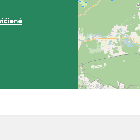
vičienė
ė