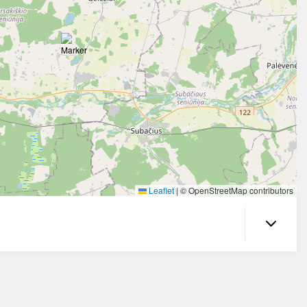
Leaflet
|
© OpenStreetMap contributors