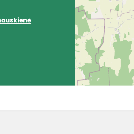
nauskienė
8