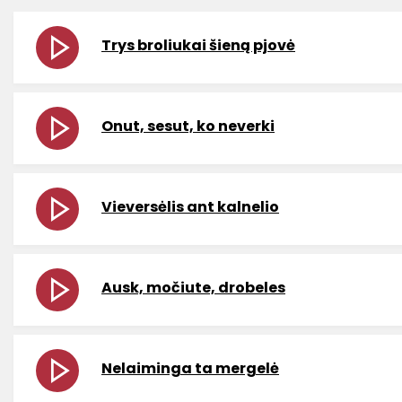
Trys broliukai šieną pjovė
Onut, sesut, ko neverki
Vieversėlis ant kalnelio
Ausk, močiute, drobeles
Nelaiminga ta mergelė