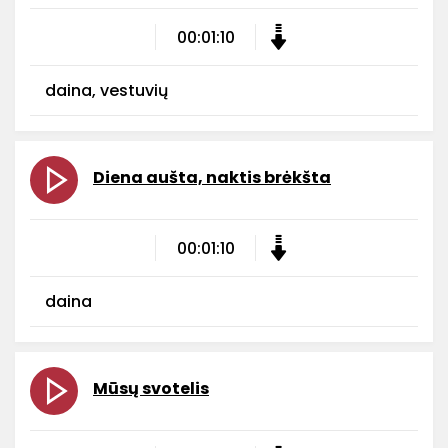
00:01:10
daina, vestuvių
Diena aušta, naktis brėkšta
00:01:10
daina
Mūsų svotelis