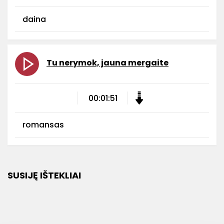
daina
Tu nerymok, jauna mergaite
00:01:51
romansas
SUSIJĘ IŠTEKLIAI