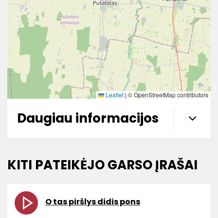
Leaflet
|
© OpenStreetMap contributors
Daugiau informacijos
KITI PATEIKĖJO GARSO ĮRAŠAI
O tas piršlys didis pons