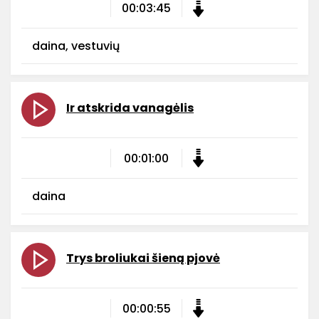
00:03:45
daina, vestuvių
Ir atskrida vanagėlis
00:01:00
daina
Trys broliukai šieną pjovė
00:00:55