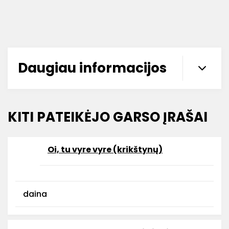
Daugiau informacijos
KITI PATEIKĖJO GARSO ĮRAŠAI
Oi, tu vyre vyre (krikštynų)
daina