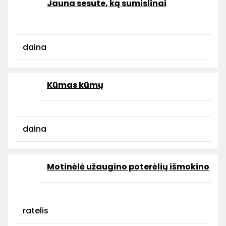
Jauna sesute, ką sumislinai
daina
Kūmas kūmų
daina
Motinėlė užaugino poterėlių išmokino
ratelis