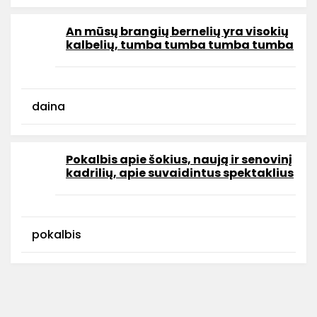
An mūsų brangių bernelių yra visokių
kalbelių, tumba tumba tumba tumba
daina
Pokalbis apie šokius, naują ir senovinį
kadrilių, apie suvaidintus spektaklius
pokalbis