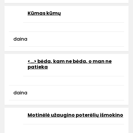
Kūmas kūmų
daina
<...> bėda, kam ne bėda, o man ne
patieka
daina
Motinėlė užaugino poterėlių išmokino