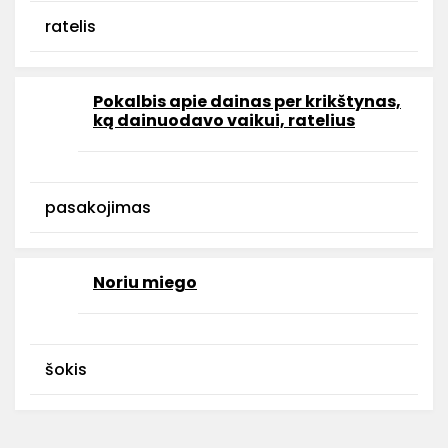
ratelis
Pokalbis apie dainas per krikštynas,
ką dainuodavo vaikui, ratelius
pasakojimas
Noriu miego
šokis