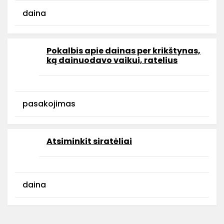
daina
Pokalbis apie dainas per krikštynas,
ką dainuodavo vaikui, ratelius
pasakojimas
Atsiminkit siratėliai
daina