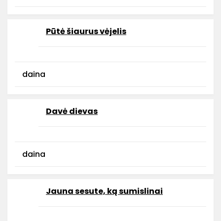
Pūtė šiaurus vėjelis
daina
Davė dievas
daina
Jauna sesute, ką sumislinai