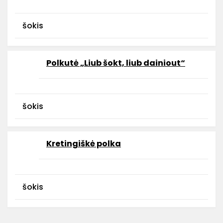
šokis
Polkutė „Liub šokt, liub dainiout“
šokis
Kretingiškė polka
šokis