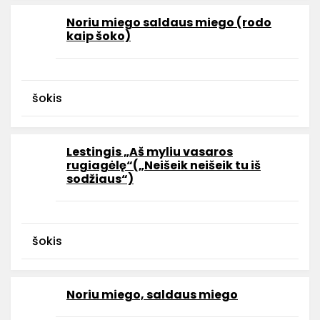
Noriu miego saldaus miego (rodo
kaip šoko)
šokis
Lestingis „Aš myliu vasaros
rugiagėlę“(„Neišeik neišeik tu iš
sodžiaus“)
šokis
Noriu miego, saldaus miego