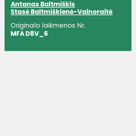
Antanas Baltmiškis
Stasė Baltmiškienė-Vainoraitė
Originalo laikmenos Nr.
MFA D8V_6