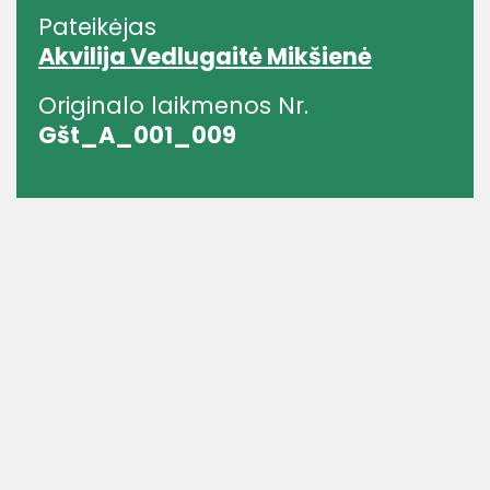
Pateikėjas
Akvilija Vedlugaitė Mikšienė
Originalo laikmenos Nr.
Gšt_A_001_009