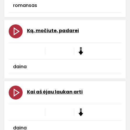
romansas
Ką, močiute, padarei
daina
Kai aš ėjau laukan arti
daina