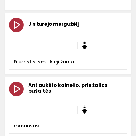
Jis turėjo mergužėlį
Eilėraštis, smulkieji žanrai
Ant aukšto kalnelio, prie žalios
pušaitės
romansas