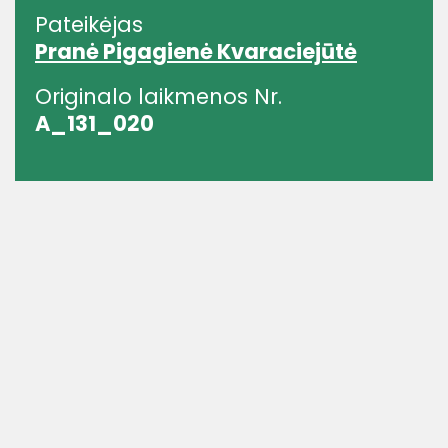
Pateikėjas
Pranė Pigagienė Kvaraciejūtė
Originalo laikmenos Nr.
A_131_020