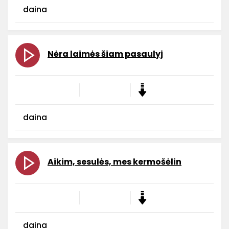
daina
Nėra laimės šiam pasaulyj
daina
Aikim, sesulės, mes kermošėlin
daina