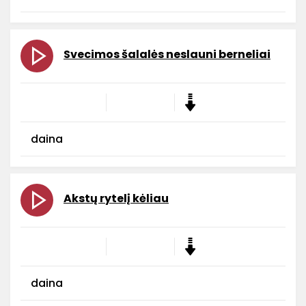
Svecimos šalalės neslauni berneliai
daina
Akstų rytelį kėliau
daina