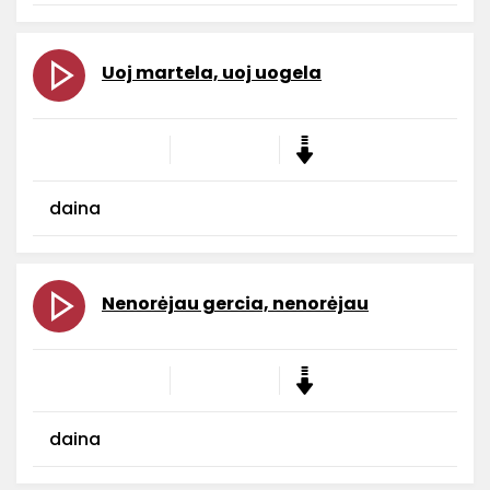
Uoj martela, uoj uogela
daina
Nenorėjau gercia, nenorėjau
daina