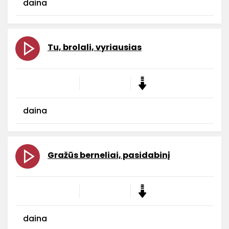
daina
Tu, brolali, vyriausias
daina
Gražūs berneliai, pasidabinį
daina