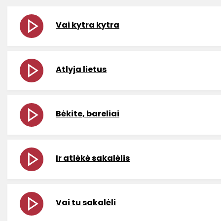
Vai kytra kytra
Atlyja lietus
Bėkite, bareliai
Ir atlėkė sakalėlis
Vai tu sakalėli