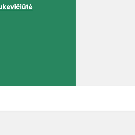
ukevičiūtė