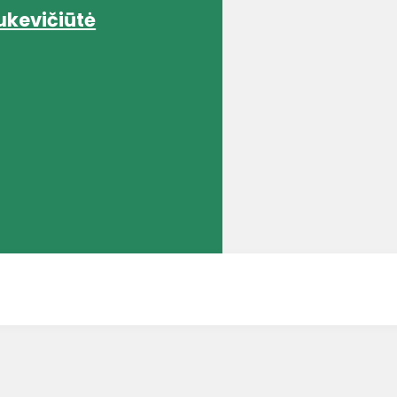
ukevičiūtė