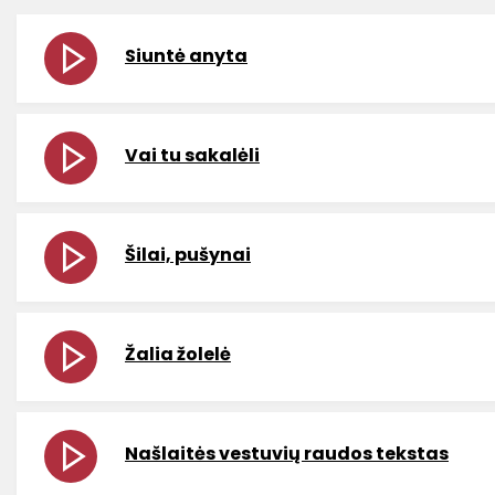
Siuntė anyta
Vai tu sakalėli
Šilai, pušynai
Žalia žolelė
Našlaitės vestuvių raudos tekstas