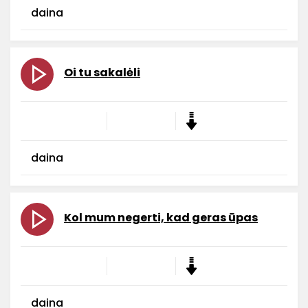
daina
Oi tu sakalėli
daina
Kol mum negerti, kad geras ūpas
daina