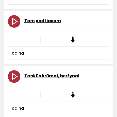
Tam pod liasam
daina
Tankūs krūmai, beržynai
daina