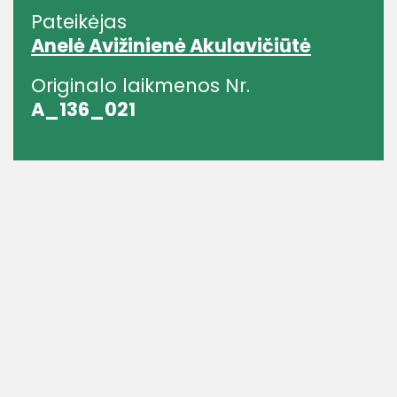
Pateikėjas
Anelė Avižinienė Akulavičiūtė
Originalo laikmenos Nr.
A_136_021