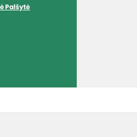
ė Palšytė