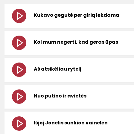
Kukavo gegutė per girią lėkdama
Kol mum negerti, kad geras ūpas
Aš atsikėliau rytelį
Nuo putino ir avietės
Išjoj Jonelis sunkion vainelėn