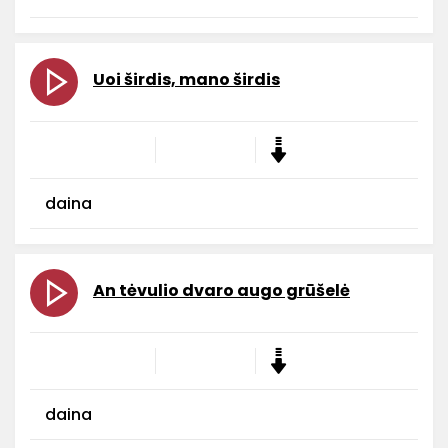
Uoi širdis, mano širdis
daina
An tėvulio dvaro augo grūšelė
daina