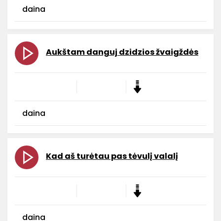
daina
Aukštam danguj dzidzios žvaigždės
daina
Kad aš turėtau pas tėvulį valalį
daina